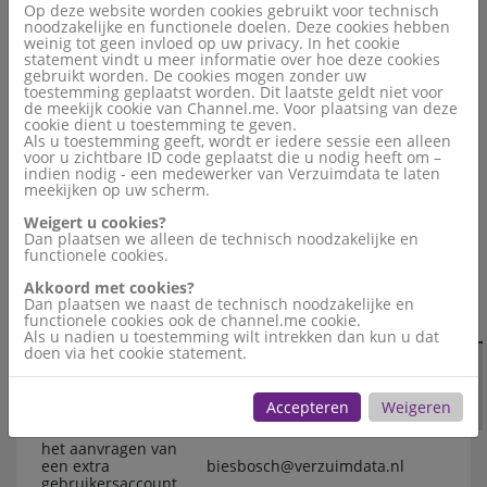
Op deze website worden cookies gebruikt voor technisch
daarna op een pagina om uw eigen profiel in te stellen.
noodzakelijke en functionele doelen. Deze cookies hebben
Extra gebruiker aanvragen?
weinig tot geen invloed op uw privacy. In het cookie
statement vindt u meer informatie over hoe deze cookies
gebruikt worden. De cookies mogen zonder uw
Mededelingen
toestemming geplaatst worden. Dit laatste geldt niet voor
de meekijk cookie van Channel.me. Voor plaatsing van deze
cookie dient u toestemming te geven.
Als u toestemming geeft, wordt er iedere sessie een alleen
voor u zichtbare ID code geplaatst die u nodig heeft om –
indien nodig - een medewerker van Verzuimdata te laten
Heeft u inlog gegegens voor meerdere verzekeringen?
meekijken op uw scherm.
Stuur dan een e-mail naar biesbosch@verzuimdata.nl om
Weigert u cookies?
een multi-login aan te laten maken.
Dan plaatsen we alleen de technisch noodzakelijke en
Wij geven u dan een account met toegang tot meerdere
functionele cookies.
verzuimportalen. Zo hoeft u maar één keer in te loggen.
Akkoord met cookies?
Dan plaatsen we naast de technisch noodzakelijke en
Waar moet ik zijn
functionele cookies ook de channel.me cookie.
voor...
Bel of e-mail naar
Als u nadien u toestemming wilt intrekken dan kun u dat
doen via het cookie statement.
vragen over het
inloggen en de
0180- 644393 of
werking van het
biesbosch@verzuimdata.nl
Accepteren
Weigeren
verzuimportaal.
het aanvragen van
een extra
biesbosch@verzuimdata.nl
gebruikersaccount.