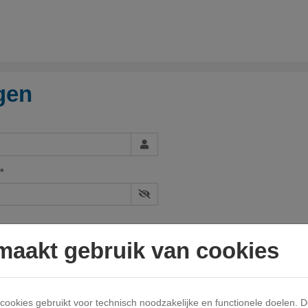
gen
*
 maakt gebruik van cookies
ergeten?
anmeldcode en een tijdelijk wachtwoord ontvangen? Klik dan
hier
om ee
ookies gebruikt voor technisch noodzakelijke en functionele doelen.