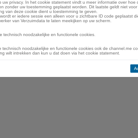
p uw privacy. In het cookie statement vindt u meer informatie over hoe
er aanvragen?
 zonder uw toestemming geplaatst worden. Dit laatste geldt niet voor
ng van deze cookie dient u toestemming te geven.
wordt er iedere sessie een alleen voor u zichtbare ID code geplaatst d
delingen
werker van Verzuimdata te laten meekijken op uw scherm.
e technisch noodzakelijke en functionele cookies.
 technisch noodzakelijke en functionele cookies ook de channel.me co
 - 2026 | Alle rechten voorbehouden |
1.50.2.1
|
Disclaimer
|
Cookiest
g wilt intrekken dan kun u dat doen via het cookie statement.
--
A