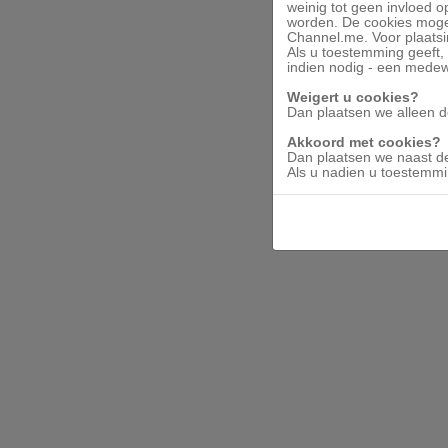
te maken.
weinig tot geen invloed o
Extra gebruik
worden. De cookies mogen
Channel.me. Voor plaatsi
Als u toestemming geeft, 
Mede
indien nodig - een mede
Weigert u cookies?
Dan plaatsen we alleen d
Akkoord met cookies?
Dan plaatsen we naast de
© Verzuimdata
Als u nadien u toestemmin