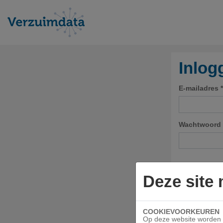
Inlog
E-mailadres *
Wachtwoord 
Deze site
Inloggen
Wachtwoord v
COOKIEVOORKEUREN
Heeft u een a
Op deze website worden c