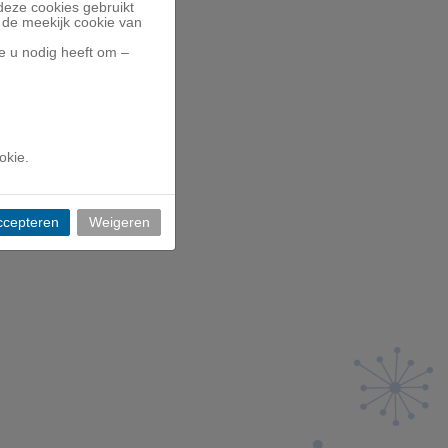
 deze cookies gebruikt
 de meekijk cookie van
ie u nodig heeft om –
okie.
atement
| ID:
--
ccepteren
Weigeren