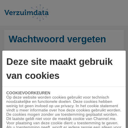
Wachtwoord vergeten
Voer uw e-mailadres in om het wachtwoord-reset proces te
Deze site maakt gebruik
starten.
E-mailadres *
van cookies
COOKIEVOORKEUREN
Op deze website worden cookies gebruikt voor technisch
Opvragen
Annuleren
noodzakelijke en functionele doelen. Deze cookies hebben
weinig tot geen invloed op uw privacy. In het cookie statement
vindt u meer informatie over hoe deze cookies gebruikt worden.
De cookies mogen zonder uw toestemming geplaatst worden.
Dit laatste geldt niet voor de meekijk cookie van Channel.me.
Voor plaatsing van deze cookie dient u toestemming te geven.
Als u toestemming geeft, wordt er iedere sessie een alleen voor