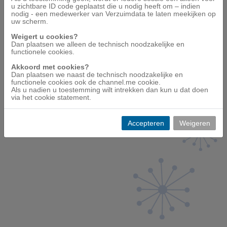
u zichtbare ID code geplaatst die u nodig heeft om – indien
nodig - een medewerker van Verzuimdata te laten meekijken op
uw scherm.
Mededelingen
Weigert u cookies?
Dan plaatsen we alleen de technisch noodzakelijke en
functionele cookies.
Akkoord met cookies?
© Verzuimdata - 2026 | Alle rechten voorbehouden |
1.50.2.1
Dan plaatsen we naast de technisch noodzakelijke en
functionele cookies ook de channel.me cookie.
|
Disclaimer
|
Cookiestatement
| ID:
----
Als u nadien u toestemming wilt intrekken dan kun u dat doen
via het cookie statement.
Accepteren
Weigeren