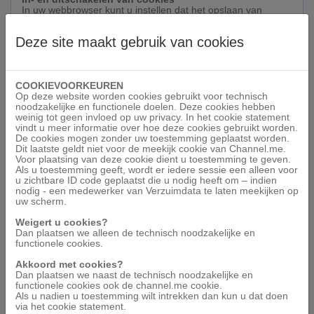
In uw webbrowser kunt u instellen dat het opslaan van
cookies alleen wordt geaccepteerd wanneer u hiermee
instemt. Raadpleeg voor meer informatie hierover de
Deze site maakt gebruik van cookies
handleiding van uw browser. Let op: veel websites werken
niet optimaal als de cookies zijn uitgeschakeld.
Verwijderen van cookies
De meeste cookies hebben een houdbaarheidsdatum. Als
COOKIEVOORKEUREN
een houdbaarheidsdatum is ingesteld, wordt het cookie
Op deze website worden cookies gebruikt voor technisch
automatisch verwijderd wanneer de houdbaarheidsdatum
noodzakelijke en functionele doelen. Deze cookies hebben
verstrijkt. U kunt er ook voor kiezen de cookies handmatig te
weinig tot geen invloed op uw privacy. In het cookie statement
verwijderen, voordat de houdbaarheidsdatum is verstreken.
vindt u meer informatie over hoe deze cookies gebruikt worden.
Raadpleeg hiervoor de handleiding van uw browser.
De cookies mogen zonder uw toestemming geplaatst worden.
Dit laatste geldt niet voor de meekijk cookie van Channel.me.
Voor plaatsing van deze cookie dient u toestemming te geven.
Gebruikte Cookies en hun functie:
Als u toestemming geeft, wordt er iedere sessie een alleen voor
u zichtbare ID code geplaatst die u nodig heeft om – indien
.AspNetCore.Antiforgery
nodig - een medewerker van Verzuimdata te laten meekijken op
Deze cookie wordt gebruikt voor het tegengaan van CSRF of
uw scherm.
XSRF. Deze wordt gegenereerd op het moment dat er een
geldige sessie wordt gemaakt.
Weigert u cookies?
Dan plaatsen we alleen de technisch noodzakelijke en
wwwchannelme_z_sid
functionele cookies.
Deze cookie wordt gebruikt om Verzuimdata in staat te
stellen om mee te kijken, wanneer u daar toestemming tot
Akkoord met cookies?
geeft.
Dan plaatsen we naast de technisch noodzakelijke en
functionele cookies ook de channel.me cookie.
TrustedDevice
Als u nadien u toestemming wilt intrekken dan kun u dat doen
Deze cookie wordt gebruikt om een device als trusted aan te
via het cookie statement.