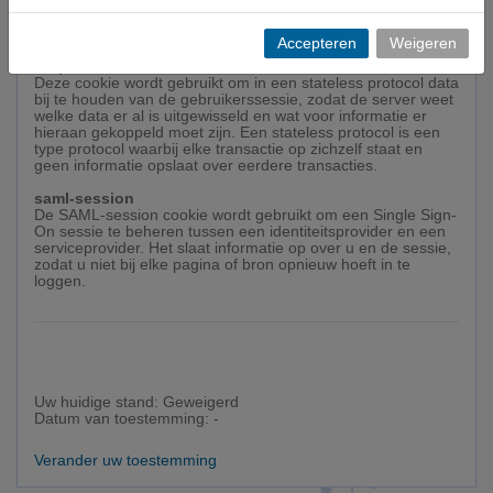
geven voor een beperkte periode na het inloggen met 2
Factor Authenticatie. Tijdens deze periode hoeft u niet meer
met 2 factor authenticatie in te loggen.
Accepteren
Weigeren
.AspNetCore.Session
Deze cookie wordt gebruikt om in een stateless protocol data
bij te houden van de gebruikerssessie, zodat de server weet
welke data er al is uitgewisseld en wat voor informatie er
hieraan gekoppeld moet zijn. Een stateless protocol is een
type protocol waarbij elke transactie op zichzelf staat en
geen informatie opslaat over eerdere transacties.
saml-session
De SAML-session cookie wordt gebruikt om een Single Sign-
On sessie te beheren tussen een identiteitsprovider en een
serviceprovider. Het slaat informatie op over u en de sessie,
zodat u niet bij elke pagina of bron opnieuw hoeft in te
loggen.
Uw huidige stand:
Geweigerd
Datum van toestemming:
-
Verander uw toestemming