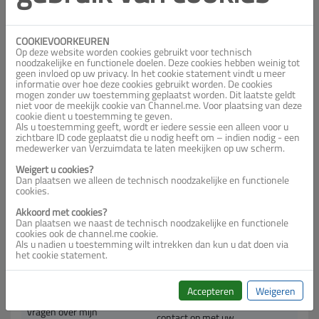
Klik dan
hier
om een profiel aan te maken.
Extra gebruiker aanvragen?
COOKIEVOORKEUREN
Mededelingen
Op deze website worden cookies gebruikt voor technisch
noodzakelijke en functionele doelen. Deze cookies hebben weinig tot
geen invloed op uw privacy. In het cookie statement vindt u meer
informatie over hoe deze cookies gebruikt worden. De cookies
mogen zonder uw toestemming geplaatst worden. Dit laatste geldt
niet voor de meekijk cookie van Channel.me. Voor plaatsing van deze
cookie dient u toestemming te geven.
Als u toestemming geeft, wordt er iedere sessie een alleen voor u
Heeft u inlog gegevens voor meerdere verzekeringen?
zichtbare ID code geplaatst die u nodig heeft om – indien nodig - een
Stuur dan een e-mail naar avero@verzuimdata.nl om een Multi-
medewerker van Verzuimdata te laten meekijken op uw scherm.
login aan te laten maken.
Wij geven u dan een account met toegang tot meerdere
Weigert u cookies?
meldloketten. Zo hoeft u maar één keer in te loggen.
Dan plaatsen we alleen de technisch noodzakelijke en functionele
cookies.
Waar moet ik zijn voor...
Bel of e-mail naar
Akkoord met cookies?
Dan plaatsen we naast de technisch noodzakelijke en functionele
vragen over het inloggen en
0180 - 33 09 06 of
cookies ook de channel.me cookie.
de werking van het
avero@verzuimdata.nl
Als u nadien u toestemming wilt intrekken dan kun u dat doen via
meldloket.
het cookie statement.
het aanvragen van een
avero@verzuimdata.nl
extra gebruikersaccount.
Accepteren
Weigeren
013 - 46 23 382 of neem
vragen over mijn
contact op met uw