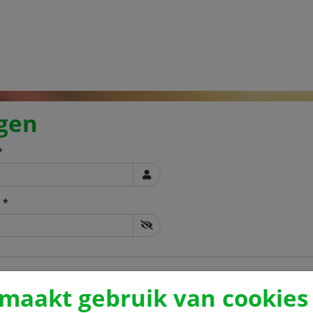
gen
*
 *
 maakt gebruik van cookies
vergeten?