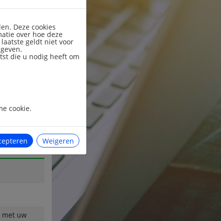
om een
len. Deze cookies
matie over hoe deze
aatste geldt niet voor
 geven.
tst die u nodig heeft om
me cookie.
an te laten
 u maar één
cepteren
Weigeren
p met uw